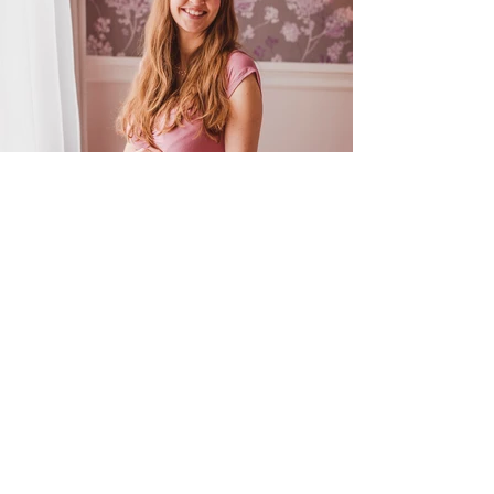
Location: Gutshaus Moisall
BABYBAUCH SHOOTING