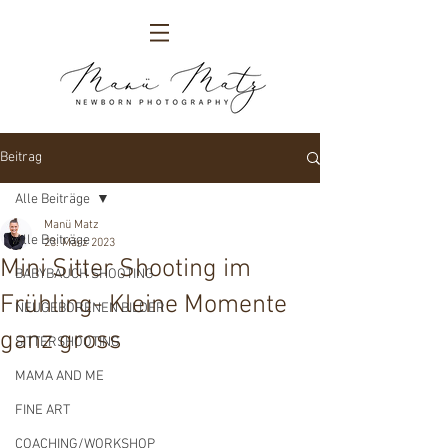
Beitrag
Alle Beiträge
Manü Matz
Alle Beiträge
23. März 2023
Mini Sitter Shooting im
BABYBAUCH SHOOTING
Frühling- Kleine Momente
NEUGEBORENEN BILDER
ganz gross
SITTERSHOOTING
MAMA AND ME
FINE ART
COACHING/WORKSHOP