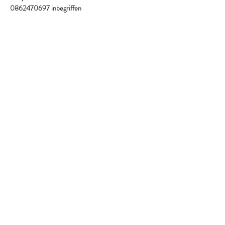
0862470697 inbegriffen
Verkauf beendet
Tickettyp
Termin von 15 - 16 Uhr
Mehr Infos
Preis
99,00 €
0862470697 inbegriffen
Teile diese Veranstaltung