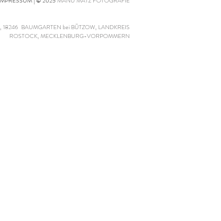
IMPRESSUM
| © 2025
MANÜ MATZ FOTOGRAFIE
, 18246 BAUMGARTEN bei BÜTZOW, LANDKREIS
ROSTOCK, MECKLENBURG-VORPOMMERN