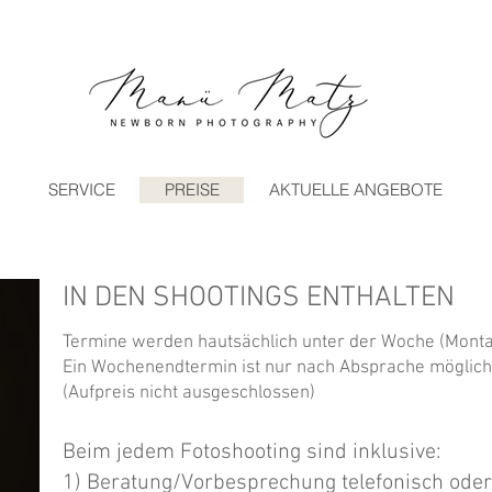
SERVICE
PREISE
AKTUELLE ANGEBOTE
IN DEN SHOOTINGS ENTHALTEN
Termine werden hautsächlich unter der Woche (Monta
Ein Wochenendtermin ist nur nach Absprache möglich
(Aufpreis nicht ausgeschlossen)
Beim jedem Fotoshooting sind inklusive:
1) Beratung/Vorbesprechung telefonisch ode