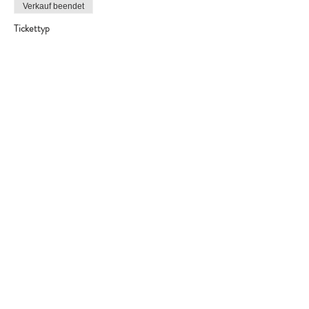
Verkauf beendet
Tickettyp
Termin von 14.30 - 15.15 Uhr
Mehr Infos
Preis
99,00 €
Verkauf beendet
Tickettyp
Termin von 15.15 - 16.00 Uhr
Mehr Infos
Preis
99,00 €