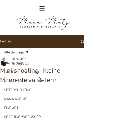
Beitrag
Alle Beiträge
Manü Matz
Alle Beiträge
30. Aug. 2022
Mini shooting- kleine
BABYBAUCH SHOOTING
Momente zu Ostern
NEUGEBORENEN BILDER
SITTERSHOOTING
MAMA AND ME
FINE ART
COACHING/WORKSHOP