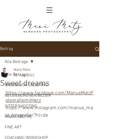
Beitrag
Alle Beiträge
Manü Matz
Alle Beiträge
22. Aug. 2022
Sweet dreams
BABYBAUCH SHOOTING
https://www.facebook.com/ManueMatzF
NEUGEBORENEN BILDER
otografiemitHerz
SITTERSHOOTING
https://www.instagram.com/manue_ma
tz_fotografie/?hl=de
MAMA AND ME
FINE ART
COACHING/WORKSHOP