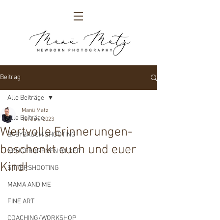
Beitrag
Alle Beiträge
Manü Matz
Alle Beiträge
10. Juni 2023
Wertvolle Erinnerungen-
BABYBAUCH SHOOTING
beschenkt euch und euer
NEUGEBORENEN BILDER
Kind!
SITTERSHOOTING
MAMA AND ME
FINE ART
COACHING/WORKSHOP