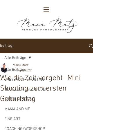
Beitrag
Alle Beiträge
Manü Matz
Alle Beiträge
9. Sept. 2022
Wie die Zeit vergeht- Mini
BABYBAUCH SHOOTING
Shooting zum ersten
NEUGEBORENEN BILDER
Geburtstag
SITTERSHOOTING
MAMA AND ME
FINE ART
COACHING/WORKSHOP