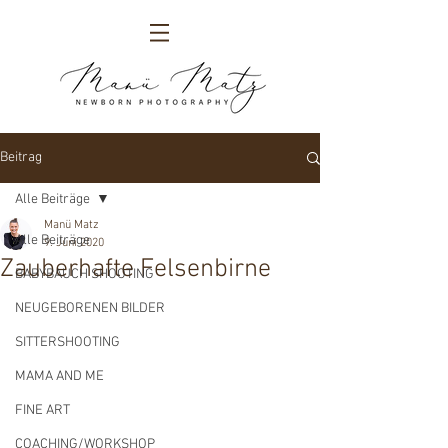
Beitrag
Alle Beiträge
Manü Matz
Alle Beiträge
9. Juni 2020
Zauberhafte Felsenbirne
BABYBAUCH SHOOTING
NEUGEBORENEN BILDER
SITTERSHOOTING
MAMA AND ME
FINE ART
COACHING/WORKSHOP