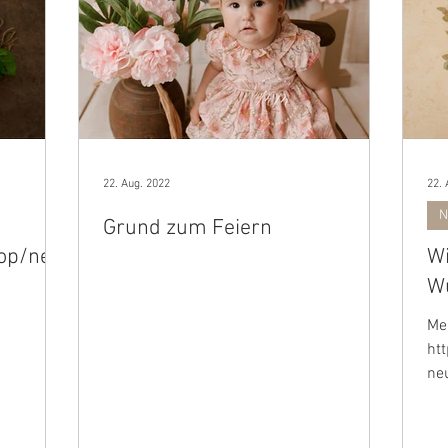
22. Aug. 2022
22. 
N
Grund zum Feiern
hop/new
Wi
W
Me
ht
ne