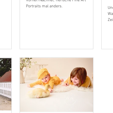
Vorher/Nachher, Tierische Fine Art
Portraits mal anders.
Und
Wa
Zei
Ki