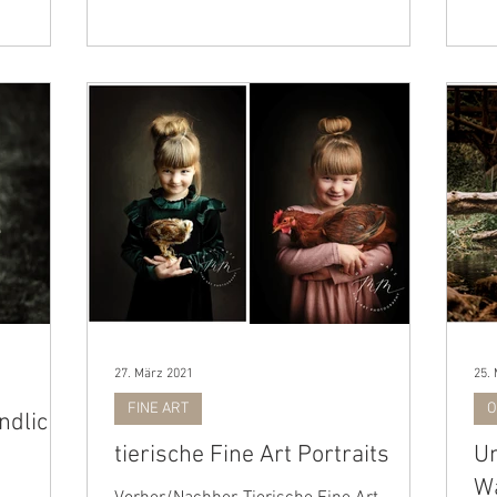
27. März 2021
25.
FINE ART
O
ndlicht
tierische Fine Art Portraits
Un
Wa