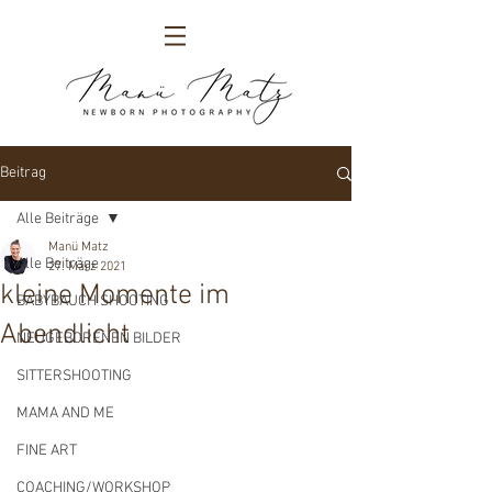
Beitrag
Alle Beiträge
Manü Matz
Alle Beiträge
27. März 2021
kleine Momente im
BABYBAUCH SHOOTING
Abendlicht
NEUGEBORENEN BILDER
SITTERSHOOTING
MAMA AND ME
FINE ART
COACHING/WORKSHOP