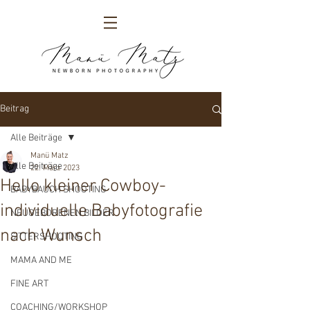
Beitrag
Alle Beiträge
Manü Matz
Alle Beiträge
22. März 2023
Hello kleiner Cowboy-
BABYBAUCH SHOOTING
individuelle Babyfotografie
NEUGEBORENEN BILDER
nach Wunsch
SITTERSHOOTING
MAMA AND ME
FINE ART
COACHING/WORKSHOP